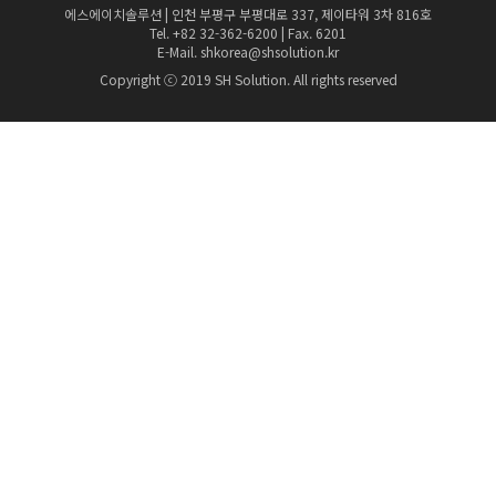
에스에이치솔루션 | 인천 부평구 부평대로 337, 제이타워 3차 816호
Tel. +82 32-362-6200 | Fax. 6201
E-Mail. shkorea@shsolution.kr
Copyright ⓒ 2019 SH Solution. All rights reserved